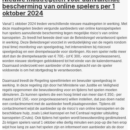
bescherming van online spelers per 1
oktober 2024
Vanaf 1 oktober 2024 treden verschillende nieuwe maatregelen in werking. Met
deze maatregelen bieden vergunde aanbieders van online kansspelspelen
hun spelers aanvullende bescherming tegen mogelijke risico’s van online
kansspelen. Zo treedt het tweede deel van de Beleidsregel verantwoord spelen
in werking. Deze Beleidsregel voorziet in verduidelijking van de regels rondom
(real time) monitoring van speelgedrag, het interveniëren bij risicovol
speelgedrag en een drempelwaarde voor stortingen. Als een speler netto meer
stort dan de drempelwaarde van € 700,- (of € 300,- voor jongvolwassenen),
worden nieuwe stortingen geblokkeerd tot het einde van de kalendermaand.
Daarnaast onderzoekt een aanbieder of de draagkracht van de speler
voldoende is om het stortgedrag te verantwoorden.
Daarnaast treedt de Regeling speellimieten en bewuster speelgedrag in
werking. In deze regeling zijn door het Ministerie van Justitie en Veiligheid
regels opgenomen die bewustwording voor en tijdens het spelen moeten
stimuleren. Zo kunnen spelers die een hoog limiet van meer dan € 350,- per
maand (of € 150,- voor jongvolwassenen) willen instellen, dat pas doen nadat
een contactmoment met de aanbieder heeft plaatsgevonden. Tijdens dit
contactmoment wijst de aanbieder op de risico’s van online kansspelen en de
beschikbare hulp, zoals Loket kansspel en het Centraal register uitsluiting
kansspelen (Cruks). Ook tijdens het spelen wordt bewustwording gestimuleerd.
Zo krijgen spelers vanaf 1 oktober elke dertig minuten een pop-up die hen erop
wijst hoe lang ze aan het spelen zijn en informeert een aanbieder als de door