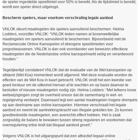
de speler ingestelde speellimiet voor 50% is bereikt. Als de tijdslimiet is bereikt,
wordt een speler direct uitgelogd.
Bescherm spelers, maar voorkom verschraling legale aanbod
VNLOK steunt maatregelen die spelers aanvullend beschermen. Helma
Lodders, voorzitter VNLOK: “VNLOK-leden namen al bovenwettelijke
maatregelen om spelers aanvullend te beschermen. Bijvoorbeeld met de
Reclamecode Online Kansspelen of strengere speellimieten voor
jongvolwassenen. VNLOK is dan ook voorstander van bewezen effectieve
maatregelen die de Nederlandse online kansspelmarkt veilig en verantwoord
houden.”
Tegelijkertijd constateert VNLOK dat de evaluatie van de Wet kansspelen op
afstand (Wet Koa) momenteel wordt afgerond. Met deze evaluatie worden de
effecten van de Wet Koa in kaart gebracht. VNLOK vindt het een kwestie van
goed bestuur om de uitkomst hiervan af te wachten en op basis daarvan te
besluiten of nieuwe maatregelen nodig zijn. Helma Lodders: “Met telkens losse
wetswijzigingen zorgt de overheid ervoor dat de samenhang in wet- en
regelgeving verdwijnt. Daarnaast legt een aantal maatregelen hogere drempels
op aan deelname aan online kansspelen. Hiermee verschraalt het legale
aanbod en neemt de aantrekkingskracht van illegale goksites toe. Zo kunnen
goedbedoelde maatregelen, een averechts effect hebben. Het is zaak
zorgvuldig de balans te bewaken tussen streng reguleren en voorkomen dat
overregulering ertoe leidt dat illegaal aanbod groeit.”
Volgens VNLOK is het uitgangspunt dat een attractief legaal online